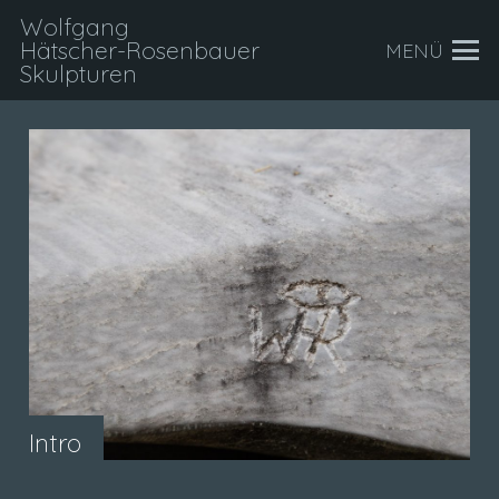
Wolfgang
Hätscher-Rosenbauer
MENÜ
Skulpturen
Intro