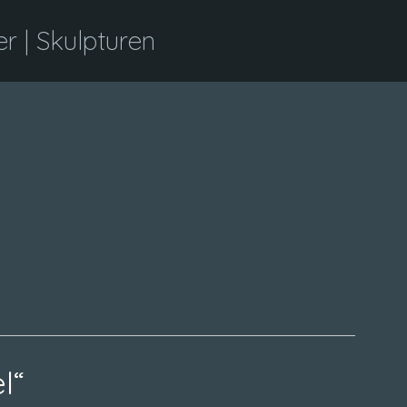
 | Skulpturen
n
l“