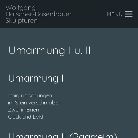
Wolfgang
Hätscher-Rosenbauer
MENÜ
Skulpturen
Umarmung I u. II
Umarmung I
Innig umschlungen
im Stein verschmolzen
Zwei in Einem
Glück und Leid
Umarmung II (Paarreim)